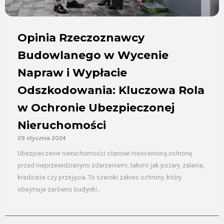
Opinia Rzeczoznawcy
Budowlanego w Wycenie
Napraw i Wypłacie
Odszkodowania: Kluczowa Rola
w Ochronie Ubezpieczonej
Nieruchomości
29 stycznia 2024
Ubezpieczenie nieruchomości stanowi nieocenioną ochronę
przed nieprzewidzianymi zdarzeniami, takimi jak pożary, zalania,
kradzieże czy przejęcia. To szeroki zakres ochrony, który
obejmuje zarówno budynki...