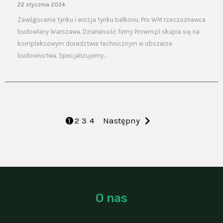
22 stycznia 2024
Zawilgocenie tynku i erozja tynku balkonu, Pro WM rzeczoznawca
budowlany Warszawa. Działalność firmy Prowm.pl skupia się na
kompleksowym doradztwie technicznym w obszarze
budownictwa. Specjalizujemy...
1
2
3
4
Następny
O nas