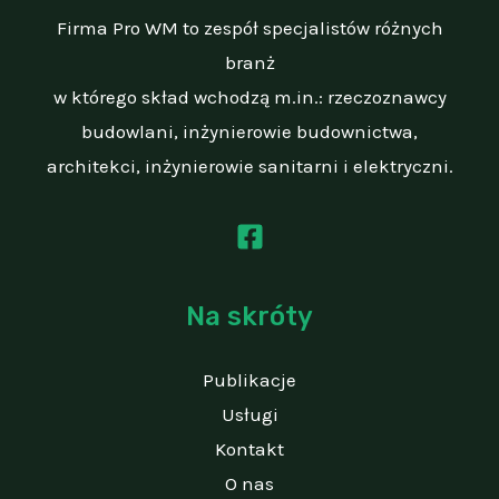
w
Firma Pro WM to zespół specjalistów różnych
2023
branż
roku.
w którego skład wchodzą m.in.: rzeczoznawcy
budowlani, inżynierowie budownictwa,
architekci, inżynierowie sanitarni i elektryczni.
Na skróty
Publikacje
Usługi
Kontakt
O nas