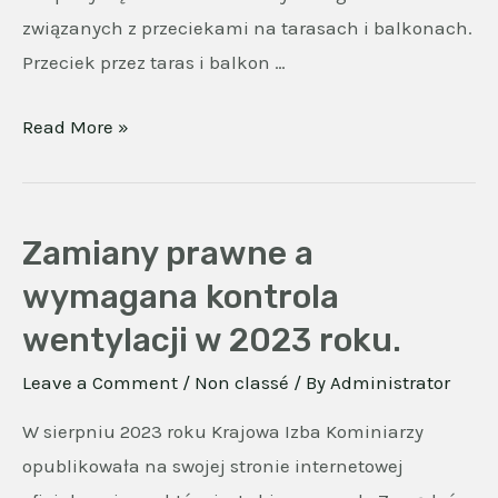
związanych z przeciekami na tarasach i balkonach.
Przeciek przez taras i balkon …
Rozwiązania
Read More »
Techniczne
na
Problemy
Zamiany prawne a
z
wymagana kontrola
Przeciekami:
wentylacji w 2023 roku.
Skuteczne
Doradztwo
Leave a Comment
/
Non classé
/ By
Administrator
Techniczne
W sierpniu 2023 roku Krajowa Izba Kominiarzy
w
opublikowała na swojej stronie internetowej
Budownictwie