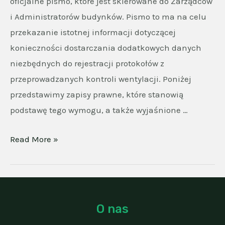
oficjalne pismo, które jest skierowane do Zarządców
i Administratorów budynków. Pismo to ma na celu
przekazanie istotnej informacji dotyczącej
konieczności dostarczania dodatkowych danych
niezbędnych do rejestracji protokołów z
przeprowadzanych kontroli wentylacji. Poniżej
przedstawimy zapisy prawne, które stanowią
podstawę tego wymogu, a także wyjaśnione …
Zamiany
Read More »
prawne
a
wymagana
kontrola
O nas
wentylacji